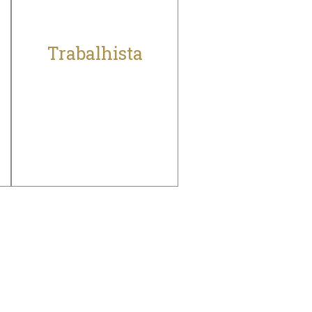
Trabalhista
Minimizar e proteger
empresas de riscos
trabalhistas