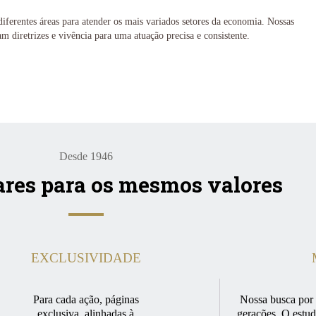
iferentes áreas para atender os mais variados setores da economia. Nossas
m diretrizes e vivência para uma atuação precisa e consistente.
Telecomunicações
Indústria
cursos renováveis
Automotivo e Autopeças
Hotelaria e Turismo
Saúde e Setor Ho
Desde 1946
res para os mesmos valores
EXCLUSIVIDADE
Para cada ação, páginas
Nossa busca por 
exclusiva, alinhadas à
gerações. O estud