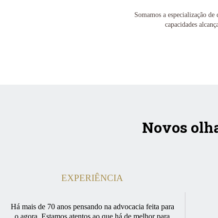
Somamos a especialização de d
capacidades alcança
Novos Negócios e startup
Agronegócio
Imobiliário
Energia Elétrica e Re
Educação
Farmacêutico e cosmético
Novos olha
EXPERIÊNCIA
Há mais de 70 anos pensando na advocacia feita para
o agora. Estamos atentos ao que há de melhor para