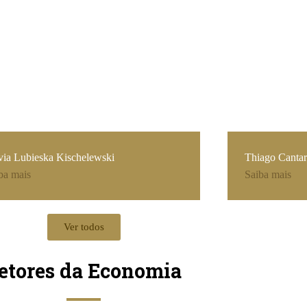
via Lubieska Kischelewski
Thiago Cantar
ba mais
Saiba mais
Ver todos
etores da Economia