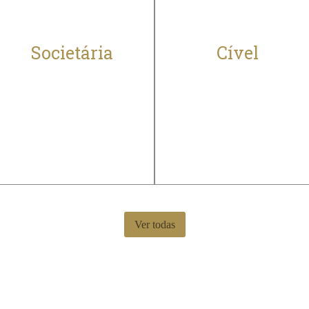
Societária
Cível
Segurança e apoio
O entendimento
para a gestão
das normas do
empresarial
interesse privado
Ver todas
riência