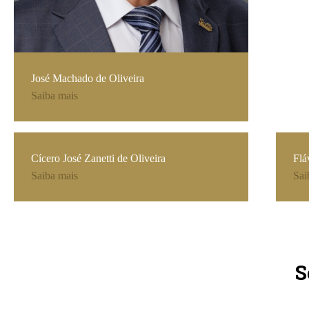
José Machado de Oliveira
Saiba mais
Cícero José Zanetti de Oliveira
Flá
Saiba mais
Sai
S