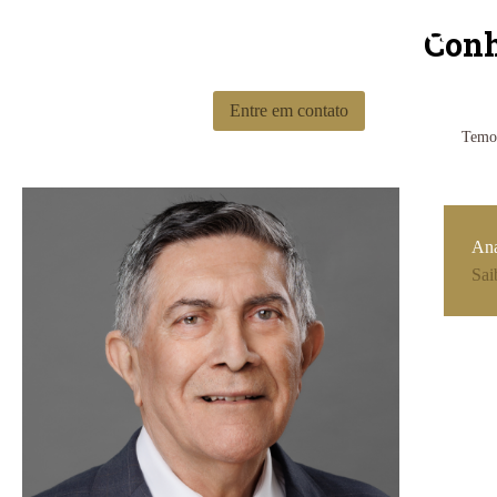
e confiança
Conh
Entre em contato
Temos
Ana
Sai