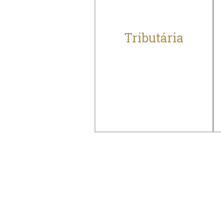
Tributária
Experiência no
desafiador campo
dos tributos
Solidez, expe