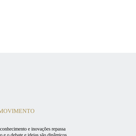
Transporte e Logística
Infraestrutura e construção
spitalar
Tecnologia
MOVIMENTO
conhecimento e inovações repassa
o e o debate e ideias
são dinâmicos